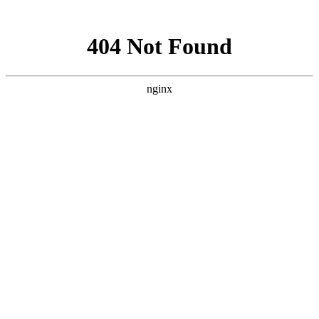
网站地图
网站地图
首页
关于我们
关于我们
天津鑫利恒科技
有限公司
关于我们
产品展示
产品视频
ABOUT US
公司荣誉
新闻资讯
在线客服
联系我们
留言板
天津鑫利恒科技有限公司，是高新技术企业。专业
生产工艺。经过多年的发展，公司畅销全国各省市，
生产设备和超前的经营理念，还铸就一批技艺高超、
客服一：2082305168
客服二：1684780764
联系方式
我公司主要从事制药机械、食品机械的开发、研制
联系热线：18630915113
联系热线：13602178622
员组成的技术开发部，现已开发生产的产品有：CR系
列、粗碎机系列、切药机系列、炒药机系列、洗药机
干燥机系列、包装机系列等前处理设备和包装设备的